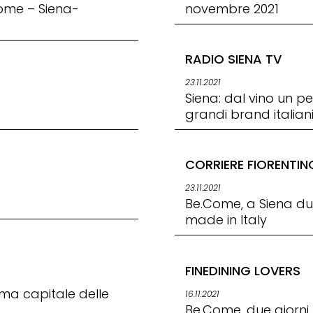
Come – Siena-
novembre 2021
RADIO SIENA TV
23.11.2021
Siena: dal vino un p
grandi brand italian
CORRIERE FIORENTIN
23.11.2021
Be.Come, a Siena due
made in Italy
FINEDINING LOVERS
ma capitale delle
16.11.2021
Be.Come, due giorni t