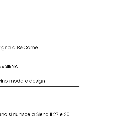
iorgna a Be.Come
NE SIENA
vino moda e design
no si riunisce a Siena il 27 e 28