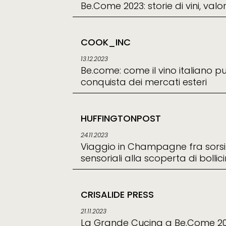
Be.Come 2023: storie di vini, valo
COOK_INC
13.12.2023
Be.come: come il vino italiano p
conquista dei mercati esteri
HUFFINGTONPOST
24.11.2023
Viaggio in Champagne fra sorsi a
sensoriali alla scoperta di bollici
CRISALIDE PRESS
21.11.2023
La Grande Cucina a Be.Come 2