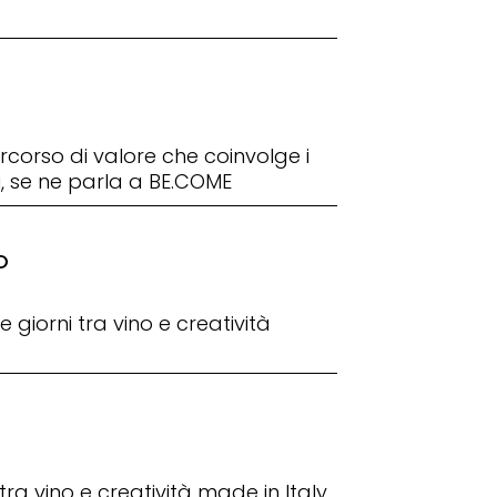
ercorso di valore che coinvolge i
i, se ne parla a BE.COME
O
 giorni tra vino e creatività
ra vino e creatività made in Italy