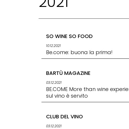
2021
SO WINE SO FOOD
10.12.2021
Be.come: buona la prima!
BARTÙ MAGAZINE
03.12.2021
BE.COME More than wine experien
sul vino è servito
CLUB DEL VINO
03.12.2021