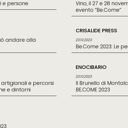
ri e persone
Vino, il 27 e 28 nove
evento “Be.Come”
CRISALIDE PRESS
uò andare alla
23.10.2023
Be.Come 2023: Le pe
ENOCIBARIO
23.10.2023
rtigianali e percorsi
Il Brunello di Montal
ne e dintorni
BE.COME 2023
023