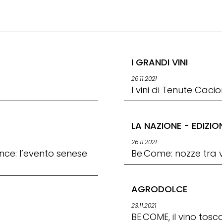
I GRANDI VINI
26.11.2021
I vini di Tenute Cac
LA NAZIONE - EDIZIO
26.11.2021
ce: l’evento senese
Be.Come: nozze tra 
AGRODOLCE
23.11.2021
BE.COME, il vino tosca